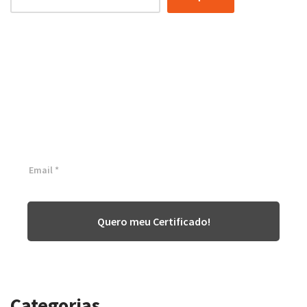
Certificação Lean Six Sigma
White Belt 100% Gratuita
Inscreva-se agora e tenha acesso a nossa plataforma EAD!
Quero meu Certificado!
Categorias