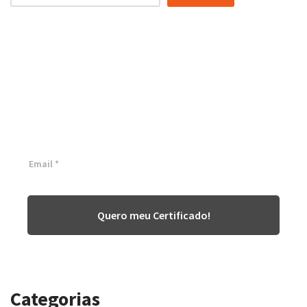
Certificação Lean Six Sigma
White Belt 100% Gratuita
Inscreva-se agora e tenha acesso a nossa plataforma EAD!
Quero meu Certificado!
Categorias