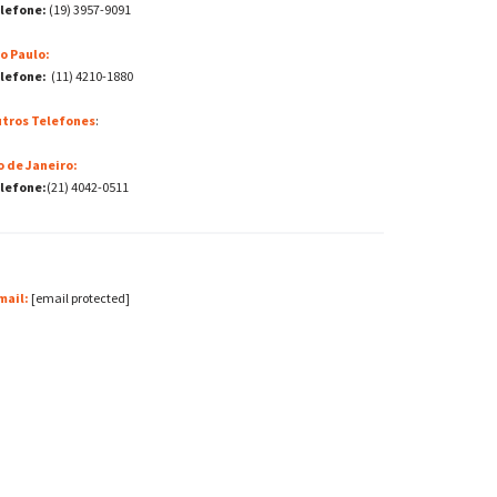
lefone:
(19) 3957-9091
o Paulo:
lefone:
(11) 4210-1880
tros Telefones
:
o de Janeiro:
lefone:
(21) 4042-0511
mail:
[email protected]