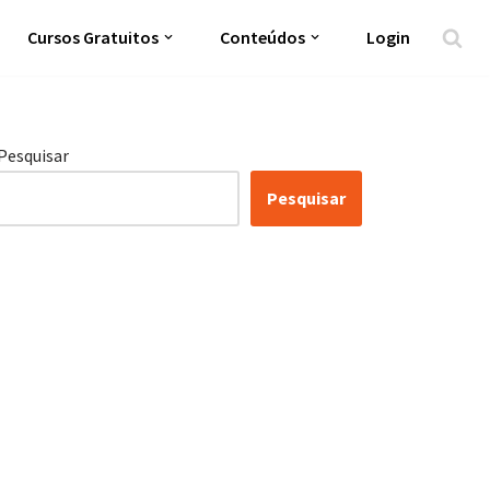
Cursos Gratuitos
Conteúdos
Login
Pesquisar
Pesquisar
Certificação Lean Six
Sigma White Belt 100%
Gratuita
Inscreva-se agora e tenha acesso a nossa
plataforma EAD!