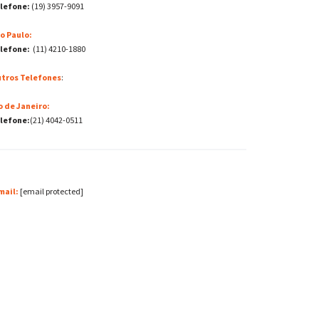
lefone:
(19) 3957-9091
o Paulo:
lefone:
(11) 4210-1880
tros Telefones
:
o de Janeiro:
lefone:
(21) 4042-0511
mail:
[email protected]