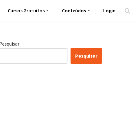
Cursos Gratuitos
Conteúdos
Login
Pesquisar
Pesquisar
Certificação Lean Six
Sigma White Belt 100%
Gratuita
Inscreva-se agora e tenha acesso a nossa
plataforma EAD!