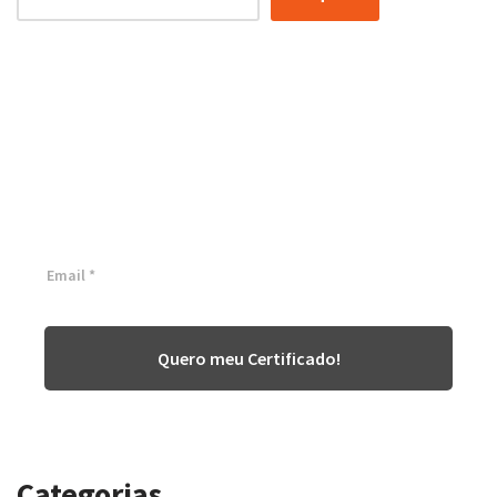
Certificação Lean Six Sigma
White Belt 100% Gratuita
Inscreva-se agora e tenha acesso a nossa plataforma EAD!
Quero meu Certificado!
Categorias