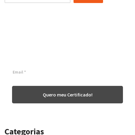
Certificação Lean Six Sigma
White Belt 100% Gratuita
Inscreva-se agora e tenha acesso a nossa plataforma EAD!
Quero meu Certificado!
Categorias