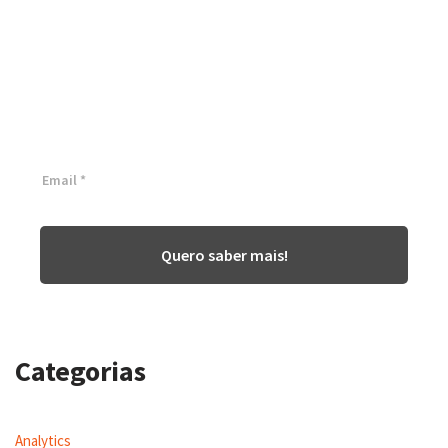
Conheça as nossas soluções,
para transformar sua
empresa!
Inscreva-se agora ⬇
Quero saber mais!
Categorias
Analytics