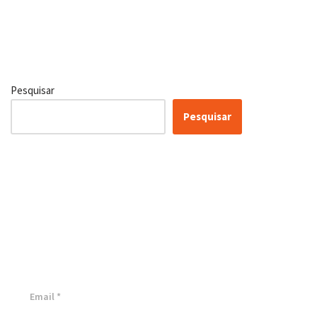
Pesquisar
Pesquisar
Certificação Lean Six Sigma
White Belt 100% Gratuita
Inscreva-se agora e tenha acesso a nossa plataforma EAD!