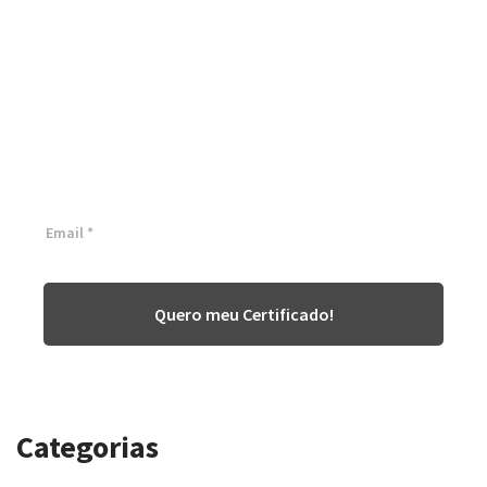
Certificação Lean Six Sigma
White Belt 100% Gratuita
Inscreva-se agora e tenha acesso a nossa plataforma EAD!
Quero meu Certificado!
Categorias