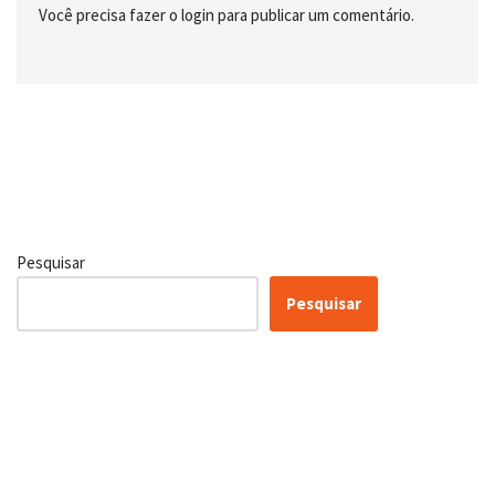
Você precisa fazer o
login
para publicar um comentário.
Pesquisar
Pesquisar
Certificação Lean Six Sigma
White Belt 100% Gratuita