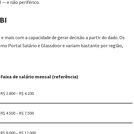
 — e não periférico.
BI
 mais com a capacidade de gerar decisão a partir do dado. Os
como Portal Salário e Glassdoor e variam bastante por região,
Faixa de salário mensal (referência)
R$ 2.800 – R$ 4.200
R$ 4.500 – R$ 7.500
R$ 8.000 – R$ 12.000