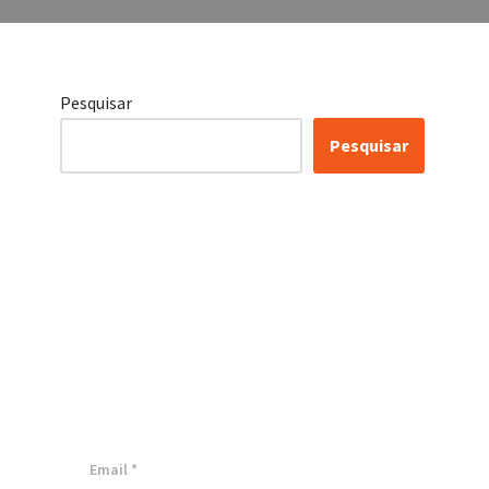
Pesquisar
Pesquisar
Certificação Lean Six
Sigma White Belt
100% Gratuita
Inscreva-se agora e tenha acesso a
nossa plataforma EAD!