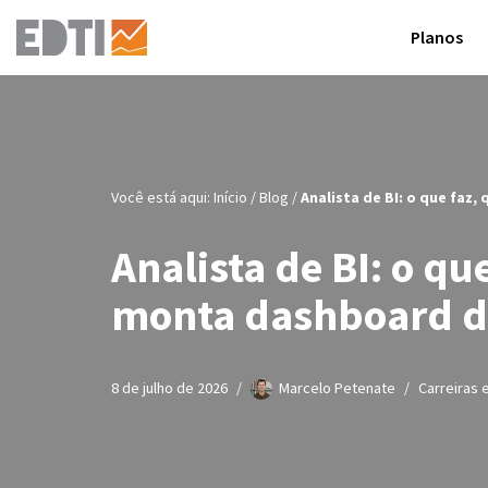
Planos
Pular
para
o
conteúdo
Você está aqui:
Início
/
Blog
/
Analista de BI: o que fa
Analista de BI: o q
monta dashboard d
8 de julho de 2026
Marcelo Petenate
Carreiras