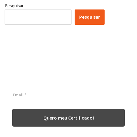
Pesquisar
Pesquisar
Certificação Lean Six Sigma
White Belt 100% Gratuita
Inscreva-se agora e tenha acesso a nossa plataforma EAD!
Quero meu Certificado!