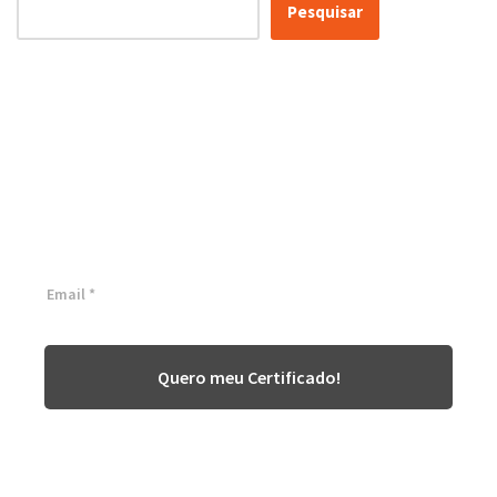
Pesquisar
Certificação Lean Six Sigma
White Belt 100% Gratuita
Inscreva-se agora e tenha acesso a nossa plataforma EAD!
Quero meu Certificado!