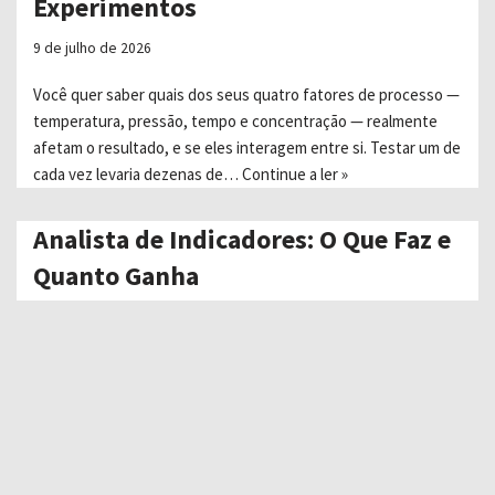
Experimentos
9 de julho de 2026
Você quer saber quais dos seus quatro fatores de processo —
temperatura, pressão, tempo e concentração — realmente
afetam o resultado, e se eles interagem entre si. Testar um de
cada vez levaria dezenas de…
Continue a ler »
Analista de Indicadores: O Que Faz e
Quanto Ganha
9 de julho de 2026
Dois relatórios da mesma empresa, na mesma semana, cruzam
a mesa do diretor. Um diz que o “prazo médio de entrega” foi
de 4,2 dias. O outro, 6,8 dias. Nenhum dos dois está errado:
um…
Continue a ler »