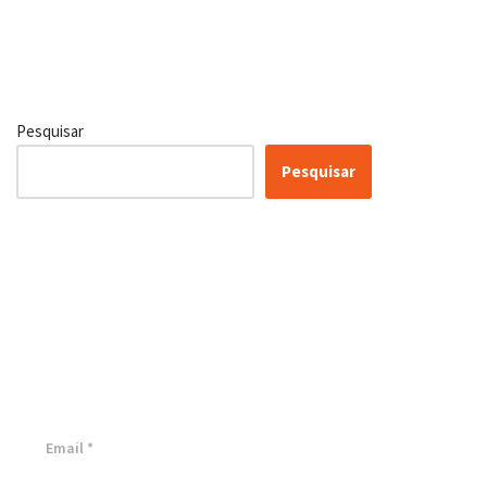
Pesquisar
Pesquisar
Certificação Lean Six Sigma
White Belt 100% Gratuita
Inscreva-se agora e tenha acesso a nossa plataforma EAD!