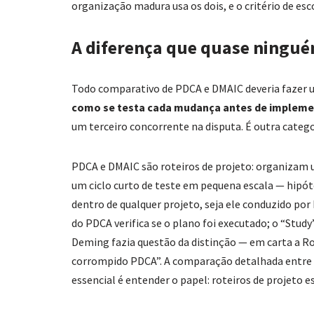
organização madura usa os dois, e o critério de es
A diferença que quase ningué
Todo comparativo de PDCA e DMAIC deveria fazer 
como se testa cada mudança antes de impleme
um terceiro concorrente na disputa. É outra categor
PDCA e DMAIC são roteiros de projeto: organizam u
um ciclo curto de teste em pequena escala — hipóte
dentro de qualquer projeto, seja ele conduzido po
do PDCA verifica se o plano foi executado; o “Study
Deming fazia questão da distinção — em carta a R
corrompido PDCA”. A comparação detalhada entre o
essencial é entender o papel: roteiros de projeto 