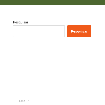
Pesquisar
Pesquisar
Certificação Lean Six
Sigma White Belt
100% Gratuita
Inscreva-se agora e tenha acesso a
nossa plataforma EAD!