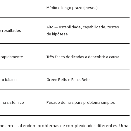
Médio e longo prazo (meses)
Alto — estabilidade, capabilidade, testes
e resultados
de hipótese
l rapidamente
Três fases dedicadas a descobrir a causa
nto básico
Green Belts e Black Belts
lema sistêmico
Pesado demais para problema simples
ompetem — atendem problemas de complexidades diferentes. Uma