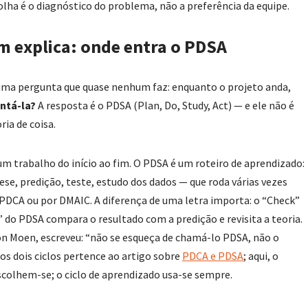
colha é o diagnóstico do problema, não a preferência da equipe.
m explica: onde entra o PDSA
uma pergunta que quase nenhum faz: enquanto o projeto anda,
ntá-la?
A resposta é o PDSA (Plan, Do, Study, Act) — e ele não é
ia de coisa.
m trabalho do início ao fim. O PDSA é um roteiro de aprendizado:
se, predição, teste, estudo dos dados — que roda várias vezes
r PDCA ou por DMAIC. A diferença de uma letra importa: o “Check”
” do PDSA compara o resultado com a predição e revisita a teoria.
on Moen, escreveu: “não se esqueça de chamá-lo PDSA, não o
s dois ciclos pertence ao artigo sobre
PDCA e PDSA
; aqui, o
escolhem-se; o ciclo de aprendizado usa-se sempre.