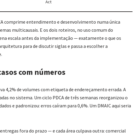
Act
 PDCA comprime entendimento e desenvolvimento numa única
emas multicausais. E os dois roteiros, no uso comum do
quena escala antes da implementação — exatamente o que os
quitetura para de discutir siglas e passa a escolher a
.
 casos com números
rava 4,2% de volumes com etiqueta de endereçamento errada. A
ocadas no sistema. Um ciclo PDCA de três semanas reorganizou o
 dados e padronizou: erros caíram para 0,6%. Um DMAIC aqui seria
ntregas fora do prazo — e cada área culpava outra: comercial