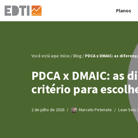
Planos
Pular
para
o
conteúdo
Você está aqui:
Início
/
Blog
/
PDCA x DMAIC: as diferença
PDCA x DMAIC: as di
critério para escolh
2 de julho de 2026
Marcelo Petenate
Lean Seis