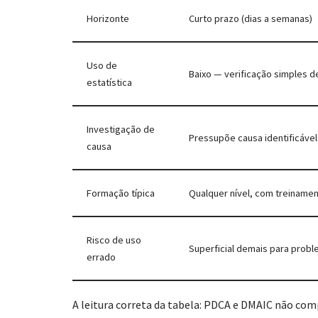
Horizonte
Curto prazo (dias a semanas)
Uso de
Baixo — verificação simples d
estatística
Investigação de
Pressupõe causa identificáve
causa
Formação típica
Qualquer nível, com treiname
Risco de uso
Superficial demais para prob
errado
A leitura correta da tabela: PDCA e DMAIC não c