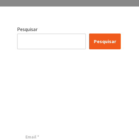
Pesquisar
Pesquisar
Conheça as nossas
soluções, para
transformar sua
empresa!
Inscreva-se agora ⬇