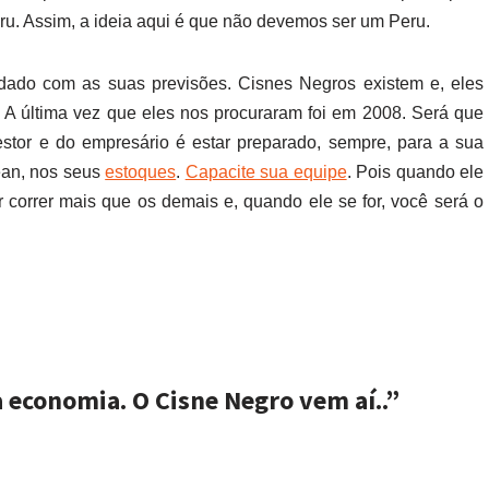
u. Assim, a ideia aqui é que não devemos ser um Peru.
ado com as suas previsões. Cisnes Negros existem e, eles
A última vez que eles nos procuraram foi em 2008. Será que
estor e do empresário é estar preparado, sempre, para a sua
Lean, nos seus
estoques
.
Capacite sua equipe
. Pois quando ele
r correr mais que os demais e, quando ele se for, você será o
economia. O Cisne Negro vem aí..”