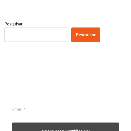
Pesquisar
Pesquisar
Certificação Lean Six Sigma
White Belt 100% Gratuita
Inscreva-se agora e tenha acesso a nossa plataforma EAD!
Quero meu Certificado!