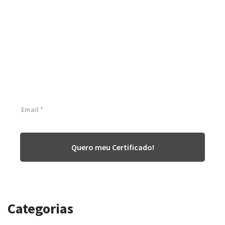
Certificação Lean Six Sigma
White Belt 100% Gratuita
Inscreva-se agora e tenha acesso a nossa plataforma EAD!
Quero meu Certificado!
Categorias