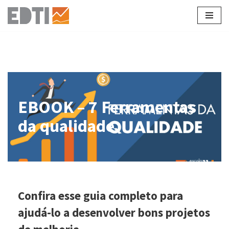
Pular
para
o
conteúdo
EBOOK – 7 Ferramentas
da qualidade
Confira esse guia completo para
ajudá-lo a desenvolver bons projetos