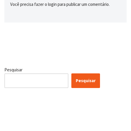
Você precisa fazer o
login
para publicar um comentário.
Pesquisar
Pesquisar
Certificação Lean Six Sigma
White Belt 100% Gratuita