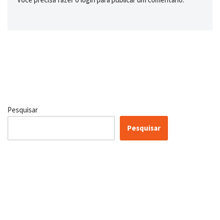
Pesquisar
Pesquisar
Certificação Lean Six Sigma
White Belt 100% Gratuita