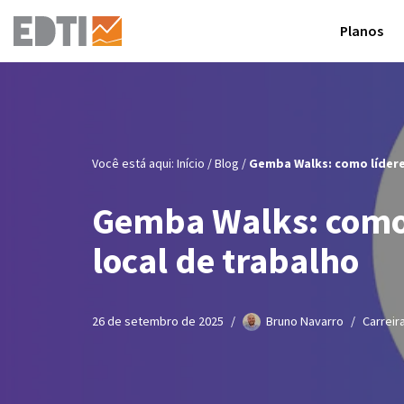
Planos
Pular
para
o
conteúdo
Você está aqui:
Início
/
Blog
/
Gemba Walks: como lídere
Gemba Walks: como 
local de trabalho
26 de setembro de 2025
Bruno Navarro
Carreir