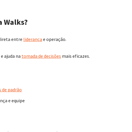
a Walks?
ireta entre
liderança
e operação.
 e ajuda na
tomada de decisões
mais eficazes.
s de padrão
nça e equipe
o