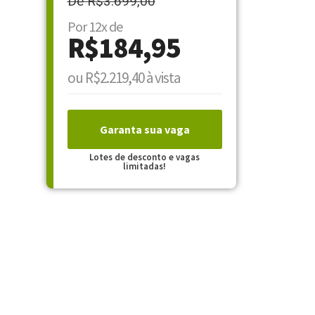
De R$3.699,00
Por 12x de
R$184,95
ou R$2.219,40 à vista
Garanta sua vaga
Lotes de desconto e vagas
limitadas!