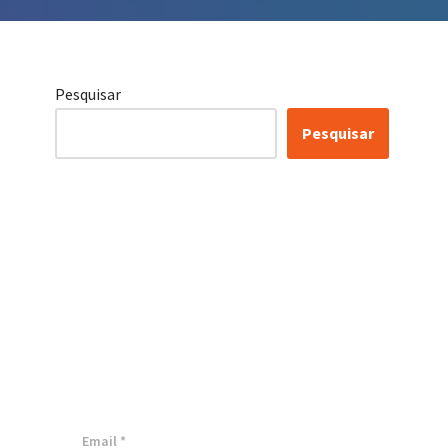
Pesquisar
Pesquisar
Conheça as nossas
soluções, para
transformar sua
empresa!
Inscreva-se agora ⬇