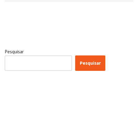
Pesquisar
Pesquisar
Certificação Lean Six Sigma
White Belt 100% Gratuita
Inscreva-se agora e tenha acesso a nossa plataforma EAD!