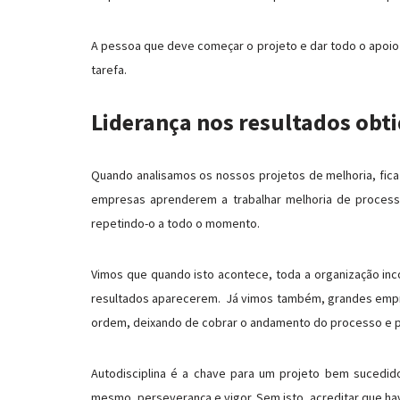
A pessoa que deve começar o projeto e dar todo o apoio p
tarefa.
Liderança nos resultados obt
Quando analisamos os nossos projetos de melhoria, fica
empresas aprenderem a trabalhar melhoria de process
repetindo-o a todo o momento.
Vimos que quando isto acontece, toda a organização inco
resultados aparecerem. Já vimos também, grandes empre
ordem, deixando de cobrar o andamento do processo e pi
Autodisciplina é a chave para um projeto bem sucedido
mesmo, perseverança e vigor. Sem isto, acreditar que hav