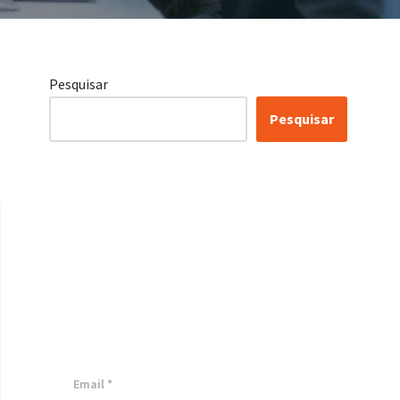
Pesquisar
Pesquisar
Certificação Lean Six
Sigma White Belt
100% Gratuita
Inscreva-se agora e tenha acesso a
nossa plataforma EAD!