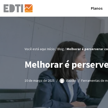
Planos
Pular
para
o
conteúdo
Você está aqui:
Início
/
Blog
/
Melhorar é perserverar c
Melhorar é perserve
10 de março de 2025
claudio
Ferramentas de m