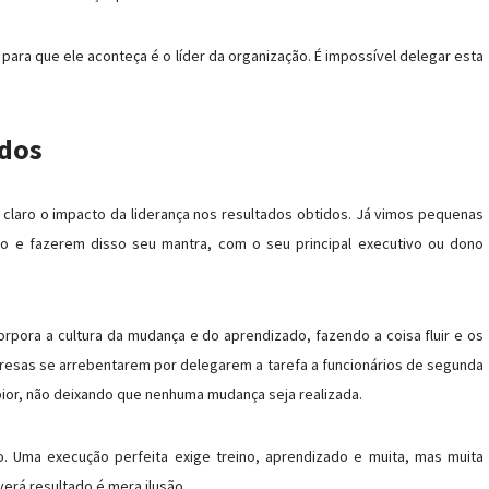
ara que ele aconteça é o líder da organização. É impossível delegar esta
idos
 claro o impacto da liderança nos resultados obtidos. Já vimos pequenas
o e fazerem disso seu mantra, com o seu principal executivo ou dono
rpora a cultura da mudança e do aprendizado, fazendo a coisa fluir e os
sas se arrebentarem por delegarem a tarefa a funcionários de segunda
or, não deixando que nenhuma mudança seja realizada.
. Uma execução perfeita exige treino, aprendizado e muita, mas muita
erá resultado é mera ilusão.