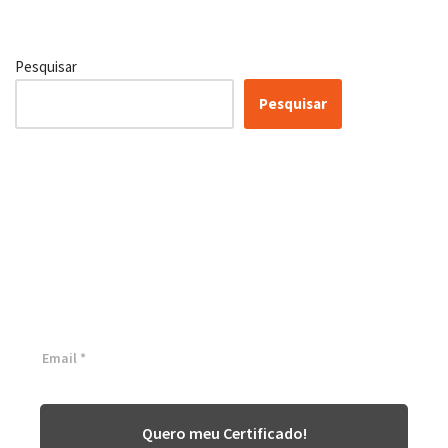
Pesquisar
Pesquisar
Certificação Lean Six Sigma
White Belt 100% Gratuita
Inscreva-se agora e tenha acesso a nossa plataforma EAD!
Quero meu Certificado!