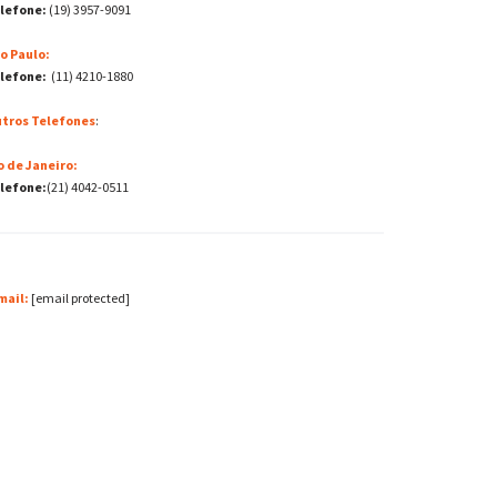
lefone:
(19) 3957-9091
o Paulo:
lefone:
(11) 4210-1880
tros Telefones
:
o de Janeiro:
lefone:
(21) 4042-0511
mail:
[email protected]