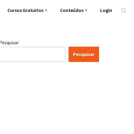
Cursos Gratuitos
Conteúdos
Login
Pesquisar
Pesquisar
Certificação Lean Six
Sigma White Belt 100%
Gratuita
Inscreva-se agora e tenha acesso a nossa
plataforma EAD!