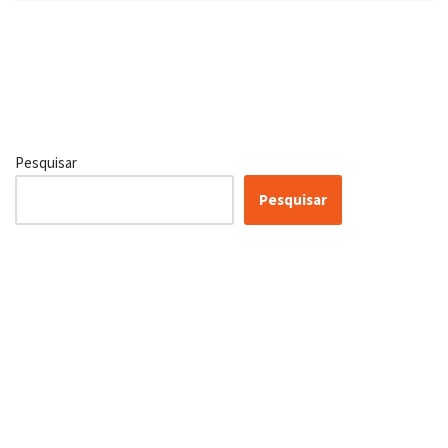
Pesquisar
Pesquisar
Certificação Lean Six Sigma
White Belt 100% Gratuita
Inscreva-se agora e tenha acesso a nossa plataforma EAD!