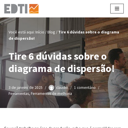
Pular
para
o
Você está aqui:
Início
/
Blog
/
Tire 6 dúvidas sobre o diagrama
conteúdo
de dispersão!
Tire 6 dúvidas sobre o
diagrama de dispersão!
3 de janeiro de 2025
claudio
1 comentário
Ferramentas
,
Ferramentas de melhoria