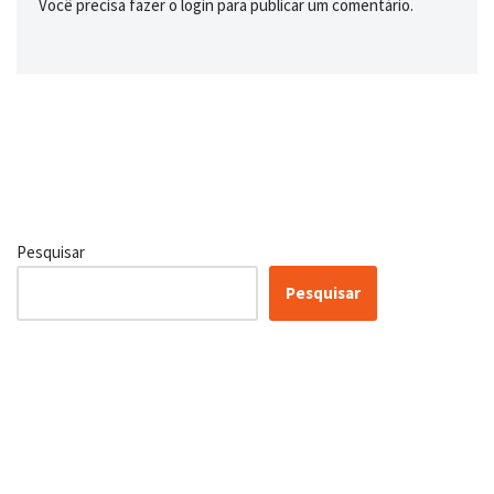
Você precisa fazer o
login
para publicar um comentário.
Pesquisar
Pesquisar
Certificação Lean Six Sigma
White Belt 100% Gratuita