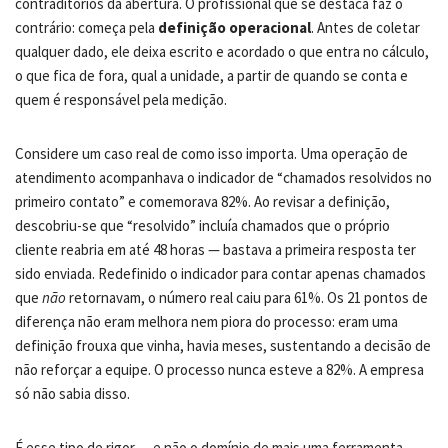
contraditórios da abertura. O profissional que se destaca faz o
contrário: começa pela
definição operacional
. Antes de coletar
qualquer dado, ele deixa escrito e acordado o que entra no cálculo,
o que fica de fora, qual a unidade, a partir de quando se conta e
quem é responsável pela medição.
Considere um caso real de como isso importa. Uma operação de
atendimento acompanhava o indicador de “chamados resolvidos no
primeiro contato” e comemorava 82%. Ao revisar a definição,
descobriu-se que “resolvido” incluía chamados que o próprio
cliente reabria em até 48 horas — bastava a primeira resposta ter
sido enviada. Redefinido o indicador para contar apenas chamados
que
não
retornavam, o número real caiu para 61%. Os 21 pontos de
diferença não eram melhora nem piora do processo: eram uma
definição frouxa que vinha, havia meses, sustentando a decisão de
não reforçar a equipe. O processo nunca esteve a 82%. A empresa
só não sabia disso.
É esse tipo de rigor — e não o domínio de mais uma ferramenta —