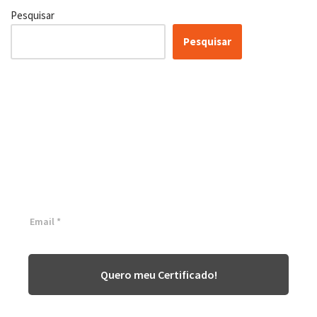
Pesquisar
Pesquisar
Certificação Lean Six Sigma
White Belt 100% Gratuita
Inscreva-se agora e tenha acesso a nossa plataforma EAD!
Quero meu Certificado!