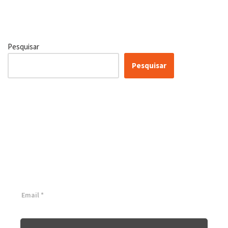
Pesquisar
Pesquisar
Certificação Lean Six Sigma
White Belt 100% Gratuita
Inscreva-se agora e tenha acesso a nossa plataforma EAD!