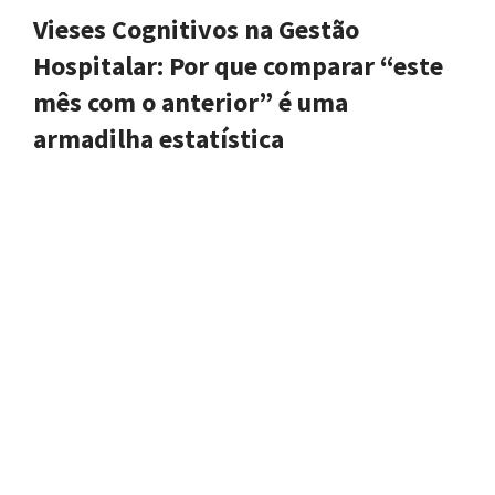
Vieses Cognitivos na Gestão
Hospitalar: Por que comparar “este
mês com o anterior” é uma
armadilha estatística
25 de março de 2026
Introdução Se você trabalha com indicadores hospitalares,
provavelmente já se deparou com análises do tipo:“Este mês
foi melhor que o anterior” ou “pioramos em relação ao mês
passado”. Essa leitura parece lógica, quase automática. Afinal,
…
Continue a ler »