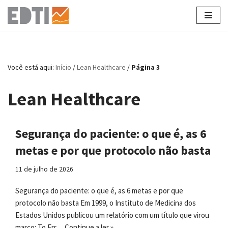
Pular
para
o
conteúdo
Você está aqui:
Início
/
Lean Healthcare
/
Página 3
Lean Healthcare
Segurança do paciente: o que é, as 6
metas e por que protocolo não basta
11 de julho de 2026
Segurança do paciente: o que é, as 6 metas e por que
protocolo não basta Em 1999, o Instituto de Medicina dos
Estados Unidos publicou um relatório com um título que virou
marco: To Err…
Continue a ler »