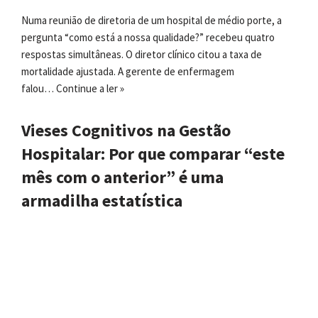
Numa reunião de diretoria de um hospital de médio porte, a
pergunta “como está a nossa qualidade?” recebeu quatro
respostas simultâneas. O diretor clínico citou a taxa de
mortalidade ajustada. A gerente de enfermagem
falou…
Continue a ler »
Vieses Cognitivos na Gestão
Hospitalar: Por que comparar “este
mês com o anterior” é uma
armadilha estatística
25 de março de 2026
Introdução Se você trabalha com indicadores hospitalares,
provavelmente já se deparou com análises do tipo:“Este mês
foi melhor que o anterior” ou “pioramos em relação ao mês
passado”. Essa leitura parece lógica, quase automática. Afinal,