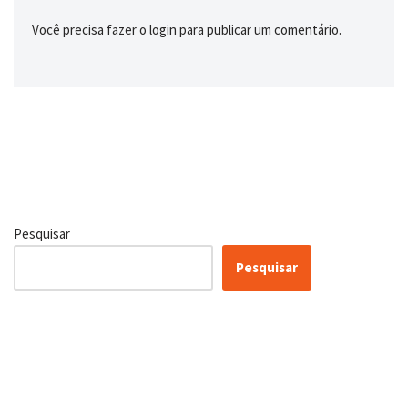
Você precisa fazer o
login
para publicar um comentário.
Pesquisar
Pesquisar
Certificação Lean Six Sigma
White Belt 100% Gratuita