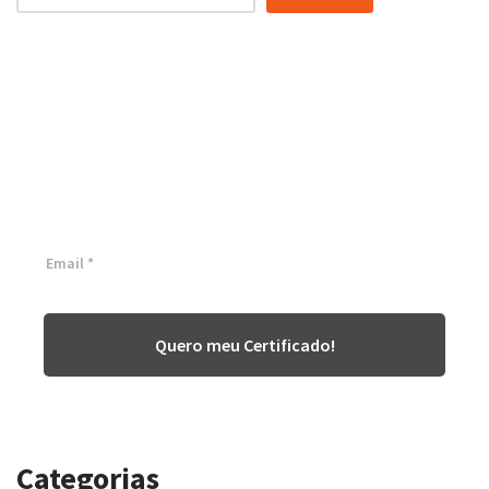
Certificação Lean Six Sigma
White Belt 100% Gratuita
Inscreva-se agora e tenha acesso a nossa plataforma EAD!
Quero meu Certificado!
Categorias