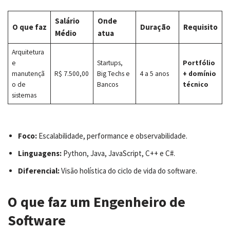
Salário
Onde
O que faz
Duração
Requisito
Médio
atua
Arquitetura
e
Startups,
Portfólio
manutençã
R$ 7.500,00
Big Techs e
4 a 5 anos
+ domínio
o de
Bancos
técnico
sistemas
Foco:
Escalabilidade, performance e observabilidade.
Linguagens:
Python, Java, JavaScript, C++ e C#.
Diferencial:
Visão holística do ciclo de vida do software.
O que faz um Engenheiro de
Software