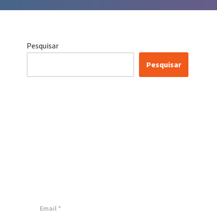
Pesquisar
Pesquisar
Certificação Lean Six
Sigma White Belt
100% Gratuita
Inscreva-se agora e tenha acesso a
nossa plataforma EAD!