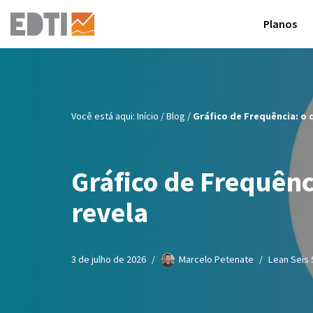
Planos
Pular
para
o
conteúdo
Você está aqui:
Início
/
Blog
/
Gráfico de Frequência: o 
Gráfico de Frequênc
revela
3 de julho de 2026
Marcelo Petenate
Lean Seis