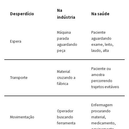
Na
Desperdício
Na saúde
indústria
Máquina
Paciente
parada
aguardando
Espera
aguardando
exame, leito,
peça
laudo, alta
Paciente ou
Material
amostra
Transporte
cruzando a
percorrendo
fábrica
trajetos evitáveis
Enfermagem
Operador
procurando
Movimentação
buscando
material,
ferramenta
medicamento,