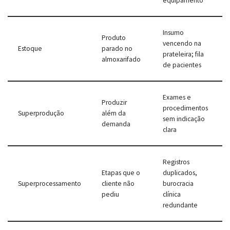
equipamento
Insumo
Produto
vencendo na
Estoque
parado no
prateleira; fila
almoxarifado
de pacientes
Exames e
Produzir
procedimentos
Superprodução
além da
sem indicação
demanda
clara
Registros
Etapas que o
duplicados,
Superprocessamento
cliente não
burocracia
pediu
clínica
redundante