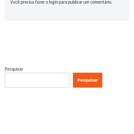
Você precisa fazer o
login
para publicar um comentário.
Pesquisar
Pesquisar
Certificação Lean Six Sigma
White Belt 100% Gratuita