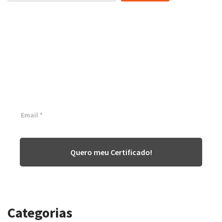
Certificação Lean Six Sigma
White Belt 100% Gratuita
Inscreva-se agora e tenha acesso a nossa plataforma EAD!
Quero meu Certificado!
Categorias