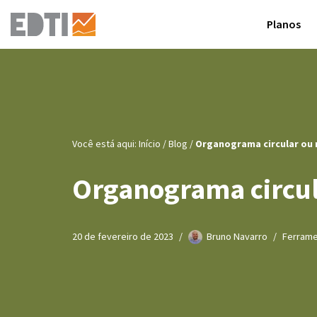
Planos
Pular
para
o
conteúdo
Você está aqui:
Início
/
Blog
/
Organograma circular ou 
Organograma circul
20 de fevereiro de 2023
Bruno Navarro
Ferrame