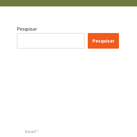
Pesquisar
Pesquisar
Certificação Lean Six
Sigma White Belt
100% Gratuita
Inscreva-se agora e tenha acesso a
nossa plataforma EAD!