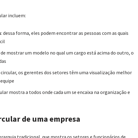
lar incluem:
s
: dessa forma, eles podem encontrar as pessoas com as quais
cil
z de mostrar um modelo no qual um cargo está acima do outro, o
das
circular, os gerentes dos setores têm uma visualização melhor
 equipe
ular mostra a todos onde cada um se encaixa na organização e
rcular de uma empresa
rquia tradicional, que mostra os setores e funcionários de