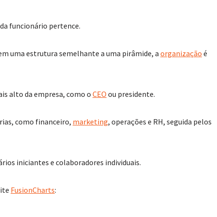
ada funcionário pertence.
o em uma estrutura semelhante a uma pirâmide, a
organização
é
mais alto da empresa, como o
CEO
ou presidente.
rias, como financeiro,
marketing
, operações e RH, seguida pelos
ios iniciantes e colaboradores individuais.
site
FusionCharts
: