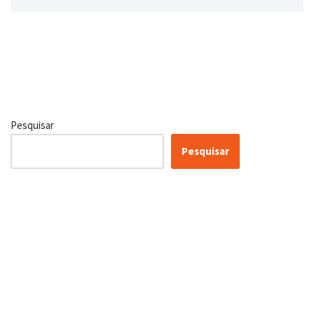
Pesquisar
Pesquisar
Conheça as nossas soluções,
para transformar sua
empresa!