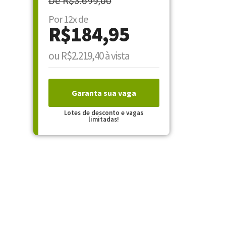
De R$3.699,00
Por 12x de
R$184,95
ou R$2.219,40 à vista
Garanta sua vaga
Lotes de desconto e vagas
limitadas!