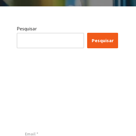
Pesquisar
Pesquisar
Conheça as nossas
soluções, para
transformar sua
empresa!
Inscreva-se agora ⬇