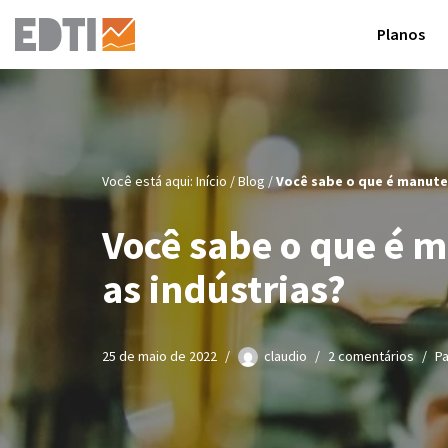
Planos
Pular
para
o
conteúdo
Você está aqui:
Início
/
Blog
/
Você sabe o que é manuten
Você sabe o que é m
as indústrias?
25 de maio de 2022
claudio
2 comentários
P