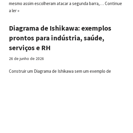
mesmo assim escolheram atacar a segunda barra,…
Continue
a ler »
Diagrama de Ishikawa: exemplos
prontos para indústria, saúde,
serviços e RH
26 de junho de 2026
Construir um Diagrama de Ishikawa sem um exemplo de
referência é como montar um móvel sem as instruções — você
sabe que é possível, mas o resultado raramente fica como
deveria. O problema mais comum…
Continue a ler »
Limites de controle x limites de
especificação: a diferença que define
se um processo é capaz