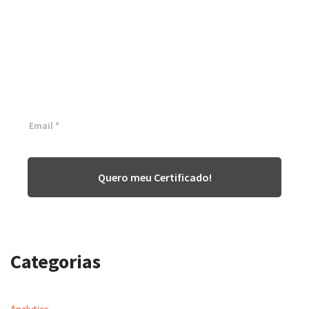
Certificação Lean Six Sigma
White Belt 100% Gratuita
Inscreva-se agora e tenha acesso a nossa plataforma EAD!
Quero meu Certificado!
Categorias