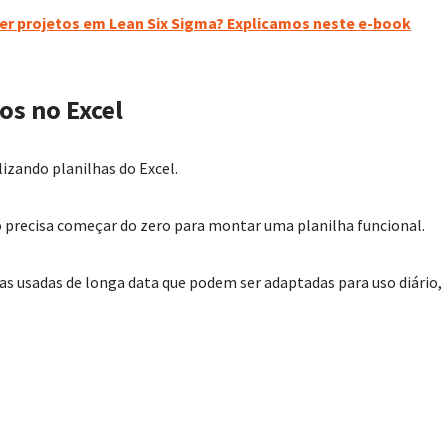
lher projetos em Lean Six Sigma? Explicamos neste e-book
os no Excel
lizando planilhas do Excel.
 precisa começar do zero para montar uma planilha funcional.
s usadas de longa data que podem ser adaptadas para uso diário,