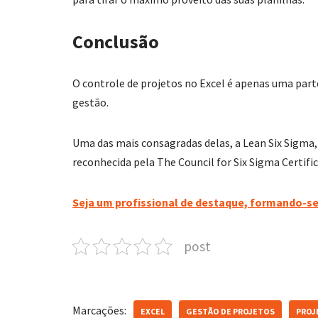
Conclusão
O controle de projetos no Excel é apenas uma par
gestão.
Uma das mais consagradas delas, a Lean Six Sigma
reconhecida pela The Council for Six Sigma Certific
Seja um profissional de destaque, formando-se
post
Marcações:
EXCEL
GESTÃO DE PROJETOS
PROJ