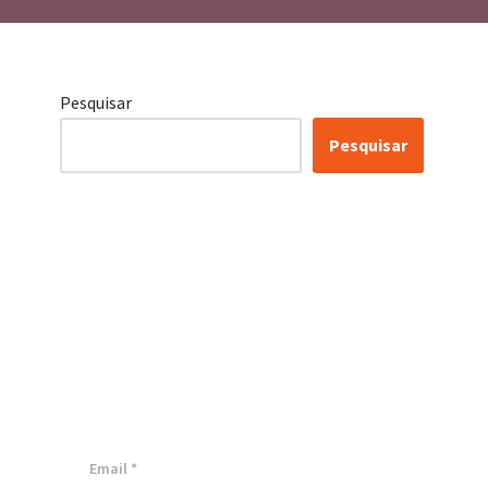
Pesquisar
Pesquisar
Certificação Lean Six
Sigma White Belt
100% Gratuita
Inscreva-se agora e tenha acesso a
nossa plataforma EAD!