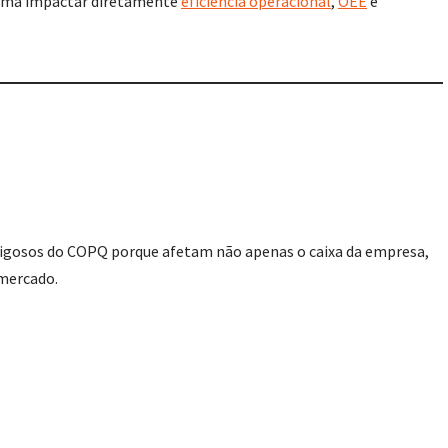
stuma impactar diretamente
eficiência operacional
,
OEE
e
gosos do COPQ porque afetam não apenas o caixa da empresa,
mercado.