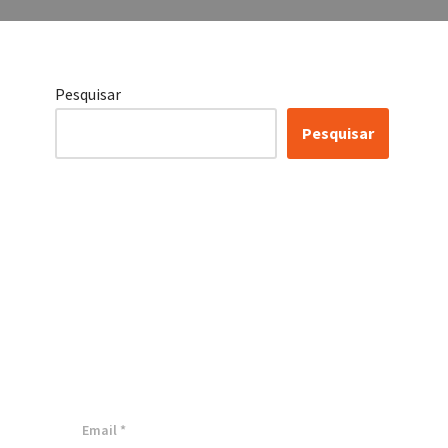
Pesquisar
Pesquisar
Certificação Lean Six
Sigma White Belt
100% Gratuita
Inscreva-se agora e tenha acesso a
nossa plataforma EAD!