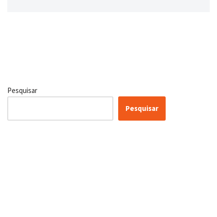
Pesquisar
Pesquisar
Certificação Lean Six Sigma
White Belt 100% Gratuita
Inscreva-se agora e tenha acesso a nossa plataforma EAD!