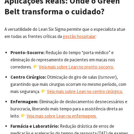
Aplicações Reais: Onde o Green
Belt transforma o cuidado?
A versatilidade do Lean Six Sigma permite que o especialista atue
em todas as frentes críticas da
gestão hospitalar
:
Pronto-Socorro:
Redução do tempo “porta-médico” e
eliminação do represamento de pacientes em macas nos
corredores.
Veja mais sobre Lean no pronto-socorro.
Centro Cirúrgico:
Otimização do giro de salas (
turnover
),
garantindo que mais cirurgias ocorram no mesmo período, com
mais segurança.
Veja mais sobre Lean no centro cirúrgico.
Enfermagem:
Eliminação de deslocamentos desnecessários e
burocracia, liberando mais tempo para a assistência direta ao
leito.
Veja mais sobre Lean na enfermagem.
Farmácia e Laboratório:
Redução drástica de erros de
medicação e aceleração do tempo de resposta (TAT) de exames