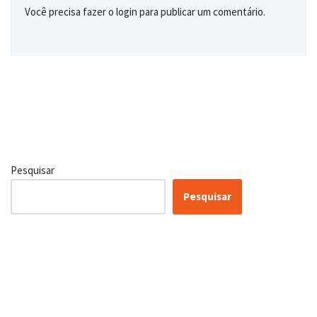
Você precisa fazer o
login
para publicar um comentário.
Pesquisar
Pesquisar
Certificação Lean Six Sigma
White Belt 100% Gratuita