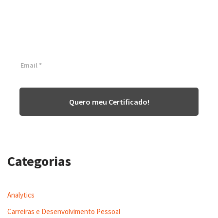
White Belt 100% Gratuita
Inscreva-se agora e tenha acesso a nossa plataforma EAD!
Quero meu Certificado!
Categorias
Analytics
Carreiras e Desenvolvimento Pessoal