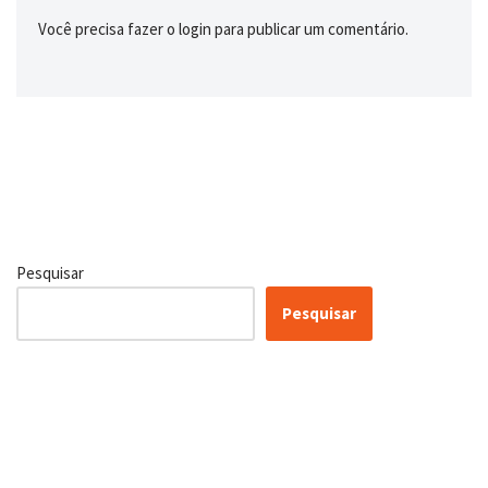
Você precisa fazer o
login
para publicar um comentário.
Pesquisar
Pesquisar
Conheça as nossas soluções,
para transformar sua