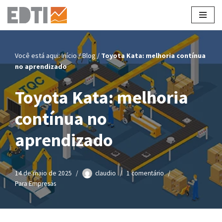
Pular
para
o
Você está aqui:
Início
/
Blog
/
Toyota Kata: melhoria contínua
conteúdo
no aprendizado
Toyota Kata: melhoria
contínua no
aprendizado
14 de maio de 2025
claudio
1 comentário
Para Empresas