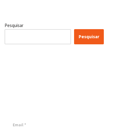
Pesquisar
Pesquisar
Conheça as nossas soluções,
para transformar sua
empresa!
Inscreva-se agora ⬇