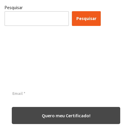
Pesquisar
Pesquisar
Certificação Lean Six Sigma
White Belt 100% Gratuita
Inscreva-se agora e tenha acesso a nossa plataforma EAD!
Quero meu Certificado!